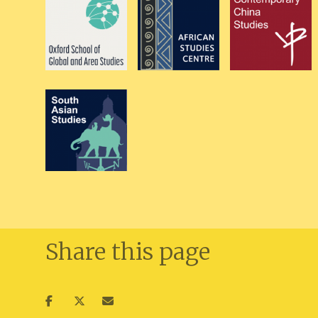
Share this page
Share
Share
Share
on
on
via