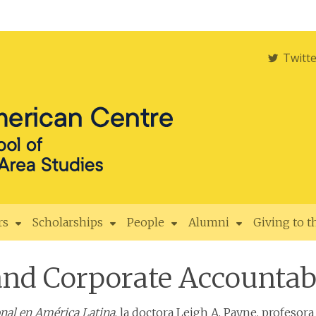
Twitt
rs
Scholarships
People
Alumni
Giving to 
 and Corporate Accountab
onal en América Latina
, la doctora Leigh A. Payne, profeso