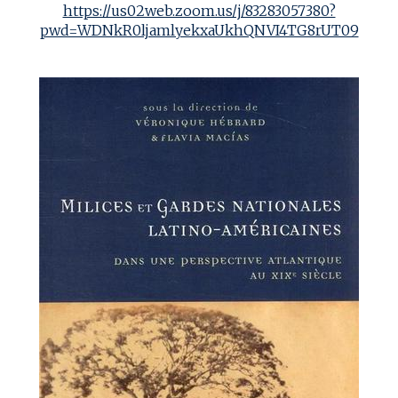
https://us02web.zoom.us/j/83283057380?
pwd=WDNkR0ljamlyekxaUkhQNVI4TG8rUT09