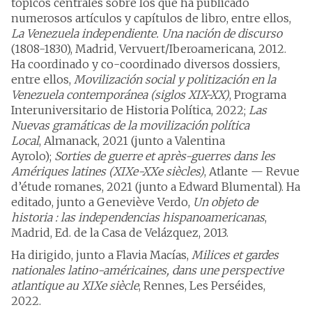
tópicos centrales sobre los que ha publicado
numerosos artículos y capítulos de libro, entre ellos,
La Venezuela independiente. Una nación de discurso
(1808-1830), Madrid, Vervuert/Iberoamericana, 2012.
Ha coordinado y co-coordinado diversos dossiers,
entre ellos,
Movilización social y politización en la
Venezuela contemporánea (siglos XIX-XX)
, Programa
Interuniversitario de Historia Política, 2022;
Las
Nuevas gramáticas de la movilización política
Local
, Almanack, 2021 (junto a Valentina
Ayrolo);
Sorties de guerre et après-guerres dans les
Amériques latines (XIXe-XXe siècles)
, Atlante — Revue
d’étude romanes, 2021 (junto a Edward Blumental). Ha
editado, junto a Geneviève Verdo,
Un objeto de
historia : las independencias hispanoamericanas
,
Madrid, Ed. de la Casa de Velázquez, 2013.
Ha dirigido, junto a Flavia Macías,
Milices et gardes
nationales latino-américaines, dans une perspective
atlantique au XIXe siècle
, Rennes, Les Perséides,
2022.