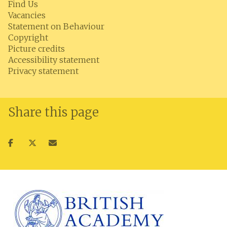
Find Us
Vacancies
Statement on Behaviour
Copyright
Picture credits
Accessibility statement
Privacy statement
Share this page
Share
Share
Share
on
on
via
facebook
twitter
email