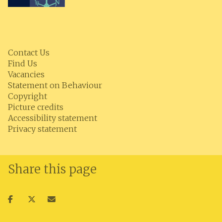
Contact Us
Find Us
Vacancies
Statement on Behaviour
Copyright
Picture credits
Accessibility statement
Privacy statement
Share this page
Share
Share
Share
on
on
via
facebook
twitter
email